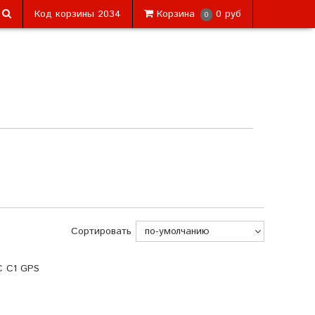
Код корзины
2034
Корзина
0 руб
0
Сортировать
C C1 GPS