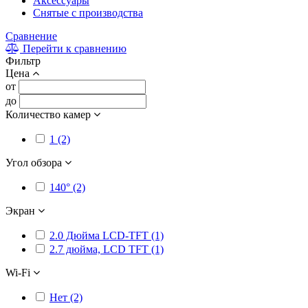
Аксессуары
Снятые с производства
Сравнение
Перейти к сравнению
Фильтр
Цена
от
до
Количество камер
1 (2)
Угол обзора
140° (2)
Экран
2.0 Дюйма LCD-TFT (1)
2.7 дюйма, LCD TFT (1)
Wi-Fi
Нет (2)