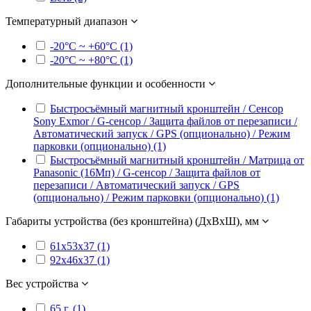
Температурный диапазон
-20°С ~ +60°С (1)
-20°С ~ +80°С (1)
Дополнительные функции и особенности
Быстросъёмный магнитный кронштейн / Сенсор
Sony Exmor / G-сенсор / Защита файлов от перезаписи /
Автоматический запуск / GPS (опционально) / Режим
парковки (опционально) (1)
Быстросъёмный магнитный кронштейн / Матрица от
Panasonic (16Мп) / G-сенсор / Защита файлов от
перезаписи / Автоматический запуск / GPS
(опционально) / Режим парковки (опционально) (1)
Габариты устройства (без кронштейна) (ДxВxШ), мм
61x53x37 (1)
92x46x37 (1)
Вес устройства
65 г. (1)