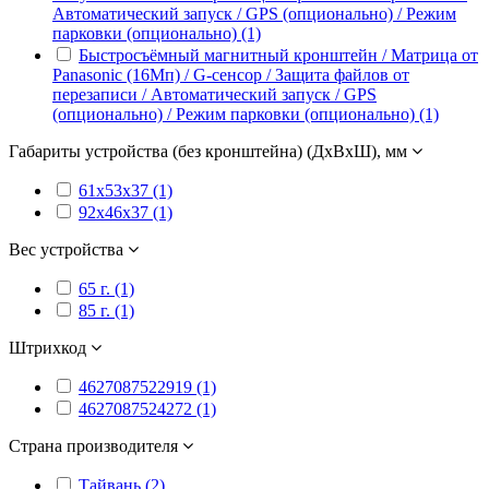
Автоматический запуск / GPS (опционально) / Режим
парковки (опционально) (1)
Быстросъёмный магнитный кронштейн / Матрица от
Panasonic (16Мп) / G-сенсор / Защита файлов от
перезаписи / Автоматический запуск / GPS
(опционально) / Режим парковки (опционально) (1)
Габариты устройства (без кронштейна) (ДxВxШ), мм
61x53x37 (1)
92x46x37 (1)
Вес устройства
65 г. (1)
85 г. (1)
Штрихкод
4627087522919 (1)
4627087524272 (1)
Страна производителя
Тайвань (2)