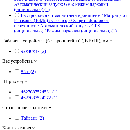
Автоматический запуск; GPS; Режим парковки
(опционально) (1)
Быстросъёмный магнитный кронштейн / Матрица от
Panasonic (16Мп) / G-сенсор / Защита файлов от
перезаписи / Автоматический запуск / GPS
(опционально) / Режим парковки (опционально) (1)
Габариты устройства (без кронштейна) (ДxВxШ), мм
92x46x37 (2)
Вес устройства
85 г. (2)
Штрихкод
4627087524531 (1)
4627087524272 (1)
Страна производителя
Тайвань (2)
Комплектация