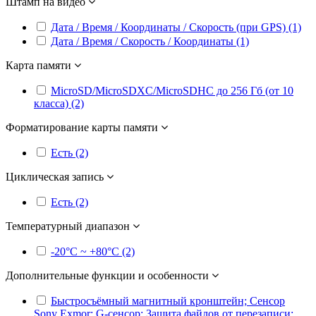
Штамп на видео
Дата / Время / Координаты / Скорость (при GPS) (1)
Дата / Время / Скорость / Координаты (1)
Карта памяти
MicroSD/MicroSDXC/MicroSDHC до 256 Гб (от 10
класса) (2)
Форматирование карты памяти
Есть (2)
Циклическая запись
Есть (2)
Температурный диапазон
-20°С ~ +80°С (2)
Дополнительные функции и особенности
Быстросъёмный магнитный кронштейн; Cенсор
Sony Exmor; G-сенсор; Защита файлов от перезаписи;