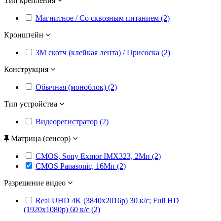
Тип крепления
Магнитное / Со сквозным питанием (2)
Кронштейн
3M скотч (клейкая лента) / Присоска (2)
Конструкция
Обычная (моноблок) (2)
Тип устройства
Видеорегистратор (2)
Матрица (сенсор)
CMOS, Sony Exmor IMX323, 2Мп (2)
CMOS Panasonic, 16Мп (2)
Разрешение видео
Real UHD 4K (3840x2016p) 30 к/с; Full HD
(1920x1080p) 60 к/с (2)