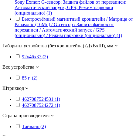
Sony Exmor; G-сенсор; Защита файлов от перезаписи;
Автоматический запуск; GPS; Режим парковки
(опционально) (1)
Быстросъёмный магнитный кронштейн / Матрица от
Panasonic (16Мп) / G-сенсор / Защита файлов от
перезаписи / Автоматический запуск / GPS
(опционально) / Режим парковки (опционально) (1)
Габариты устройства (без кронштейна) (ДxВxШ), мм
92x46x37 (2)
Вес устройства
85 г. (2)
Штрихкод
4627087524531 (1)
4627087524272 (1)
Страна производителя
Тайвань (2)