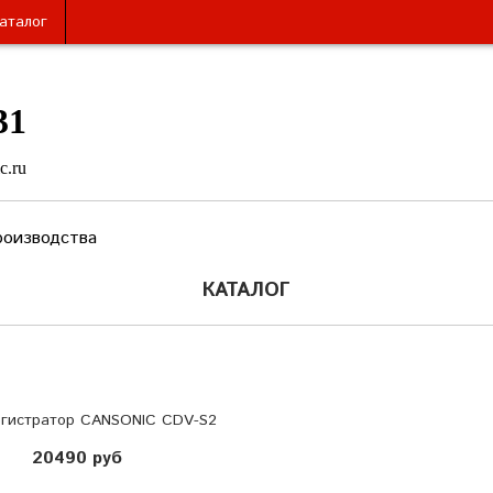
аталог
31
c.ru
роизводства
КАТАЛОГ
гистратор CANSONIC CDV-S2
20490 руб