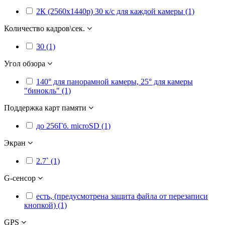
2К (2560x1440p) 30 к/с для каждой камеры (1)
Количество кадров\сек.
30 (1)
Угол обзора
140° для панорамной камеры, 25° для камеры
"бинокль" (1)
Поддержка карт памяти
до 256Гб. microSD (1)
Экран
2.7` (1)
G-сенсор
есть, (предусмотрена защита файла от перезаписи
кнопкой) (1)
GPS