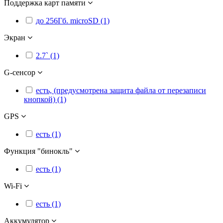
Поддержка карт памяти
до 256Гб. microSD (1)
Экран
2.7` (1)
G-сенсор
есть, (предусмотрена защита файла от перезаписи
кнопкой) (1)
GPS
есть (1)
Функция "бинокль"
есть (1)
Wi-Fi
есть (1)
Аккумулятор